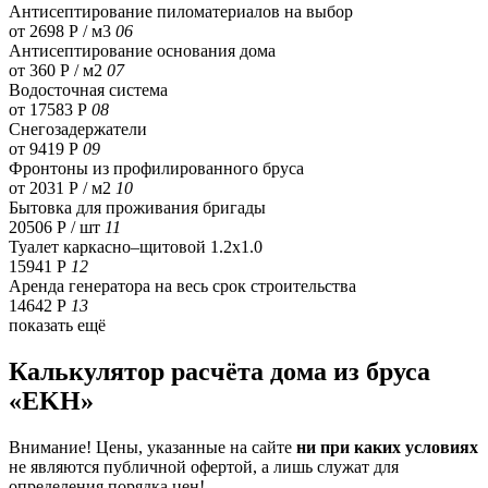
Антисептирование пиломатериалов на выбор
от 2698 Р / м3
06
Антисептирование основания дома
от 360 Р / м2
07
Водосточная система
от 17583 Р
08
Снегозадержатели
от 9419 Р
09
Фронтоны из профилированного бруса
от 2031 Р / м2
10
Бытовка для проживания бригады
20506 Р
/ шт
11
Туалет каркасно–щитовой 1.2х1.0
15941 Р
12
Аренда генератора на весь срок строительства
14642 Р
13
показать ещё
Калькулятор расчёта дома из бруса
«EKH»
Внимание! Цены, указанные на сайте
ни при каких условиях
не являются публичной офертой, а лишь служат для
определения порядка цен!