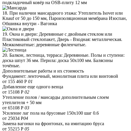
подкладочный ковёр на OSB-плиту 12 мм
18. При наличии мансардного этажа: Утеплитель Isover или
Knauf от 50 до 150 мм, Пароизоляционная мембрана Изоспан,
Обшивка внутри - Вагонка
19. Окна и двери: Деревянные с двойным стеклом или
Пластиковый стеклопакет, Дверь - Входная: металлическая.
Межкомнатные: деревянные филенчатые.
20. Балкон, лестница, терраса: Деревянные. Полы и ступени:
доска шпут 36 мм. Перила: доска 50х100 мм. Балясины
точёные.
Дополнительные работы и их стоимость
Фундамент: ленточный, монолитная плита или винтовой
от 155 460 Р
01
Добавление еще одного венца
от 15108 Р
02
Утепление полов / мансарды дополнительным слоем
утеплителя + 50 мм
от 65108 Р
03
Усиление лаг пола на брусовые 150х100 шаг 0.6
от 25034 Р
04
Замена вагонки на фронтонах, на имитацию бруса
от 55215 Р
05